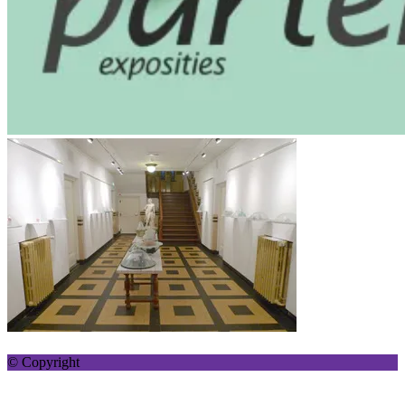
© Copyright